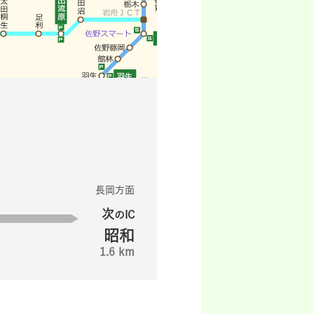
長岡方面
次
のIC
昭和
1.6 km