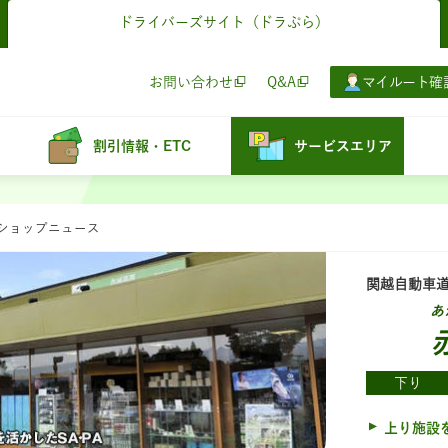
ドライバーズサイト
（ドラぷら）
お問い合わせ
Q&A
マイルート確
割引情報・ETC
サービスエリア
：ショップニュース
関越自動車
あ
下り
上り施設