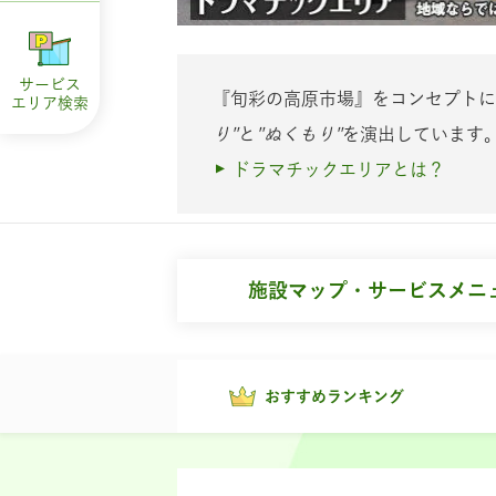
サービス
『
旬
彩
の
高
原
市
場
』
をコンセプトに
エリア
検索
り"
と
"ぬくもり"
を演出しています
ドラマチックエリアとは？
施設マップ・サービスメニ
おすすめランキング