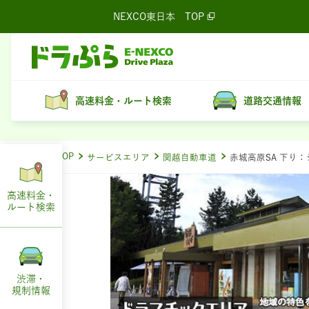
NEXCO東日本
TOP
高速料金・ルート検索
道路交通情報
ドラぷらTOP
サービスエリア
関越自動車道
赤城高原SA 下り
高速料金・
ルート
検索
渋滞・
規制情報