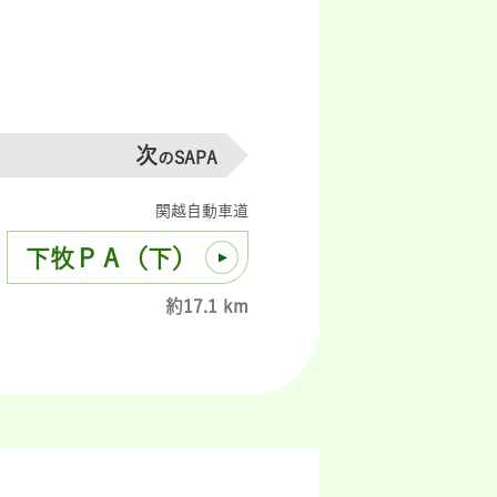
次
のSAPA
関越自動車道
下牧ＰＡ（下）
約17.1 km