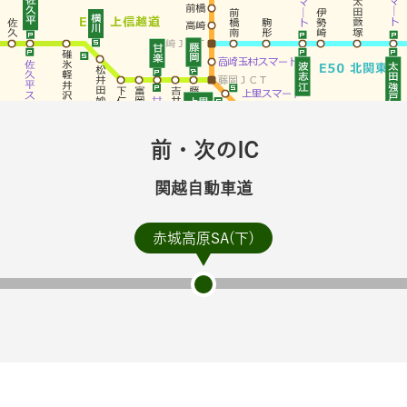
前・次のIC
関越自動車道
赤城高原SA(下)