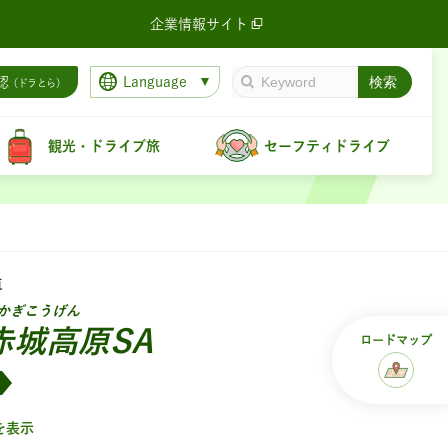
企業情報サイト
Language
認
（ドラとら）
観光・ドライブ旅
セーフティドライブ
道
かぎこうげん
赤城高原SA
ロード
マップ
を表示