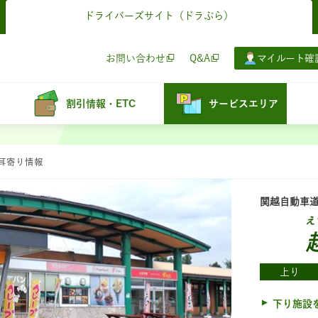
ドライバーズサイト
（ドラぷら）
お問い合わせ
Q&A
マイルート確
割引情報・ETC
サービスエリア
：耳寄り情報
関越自動車
え
上り
下り施設