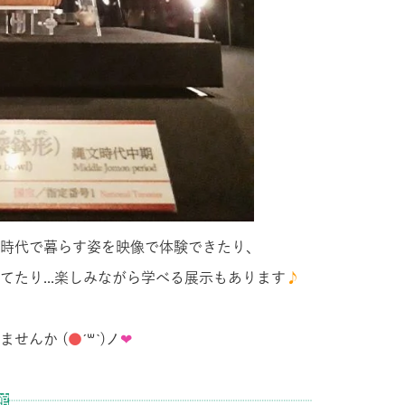
時代で暮らす姿を映像で体験できたり、
てたり
...
楽しみながら学べる展示もあります
♪
ませんか
(
●
ˊ
꒳
ˋ)
ノ
❤︎
館
┈┈┈┈┈┈┈┈┈┈┈┈┈┈┈┈┈┈┈┈┈