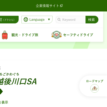
企業情報サイト
Language
認
（ドラとら）
観光・ドライブ旅
セーフティドライブ
道
ちごかわぐち
越後川口SA
ロード
マップ
を表示