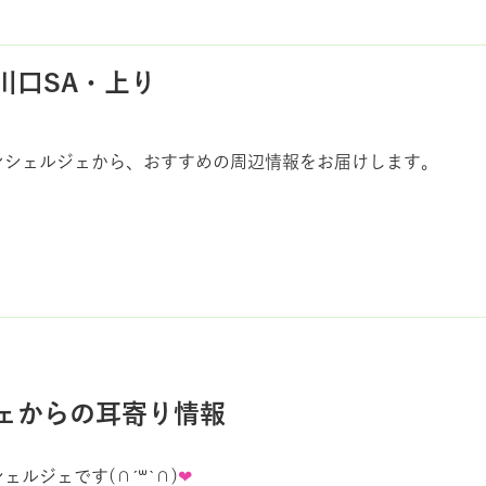
川口SA・上り
ンシェルジェから、おすすめの周辺情報をお届けします。
ェからの耳寄り情報
シェルジェです
(∩ˊ
꒳
ˋ∩)
❤︎