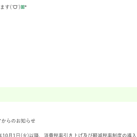
ます
(ˊᗜˋ)
ꕤ
*
アからのお知らせ
9年10月1日(火)以降、消費税率引き上げ及び軽減税率制度の