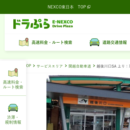
NEXCO東日本
TOP
高速料金・ルート検索
道路交通情報
ドラぷらTOP
サービスエリア
関越自動車道
越後川口SA 上り
高速料金・
ルート
検索
渋滞・
規制情報