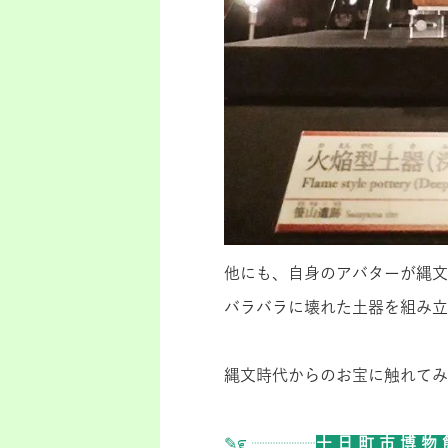
他にも、自身のアバターが縄文
バラバラに壊れた土器を組み立
縄文時代からのお宝に触れてみ
✎೯ ┈┈┈┈
十 日 町 市 博 物 