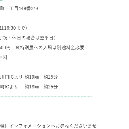
町一丁目
448
番地
9
は
16:30
まで）
日が祝・休日の場合は翌平日）
600
円
※
特別展への入場は別途料金必要
無料
川口
IC
より 約
19
㎞ 約25分
町
IC
より 約
18
㎞ 約25分
┈┈┈┈┈┈┈┈┈┈┈┈┈┈┈┈┈┈┈┈
軽にインフォメーションへお尋ねくださいませ