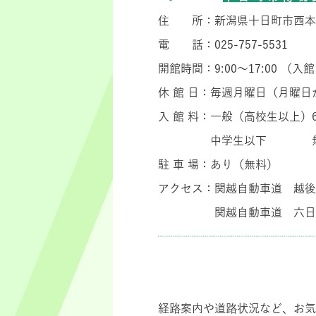
住 所：新潟県十日町市西本
電 話：
025-757-5531
開館時間：
9:00
～
17:00
（入館
休 館 日：毎週月曜日（月曜
入 館 料：一般（高校生以上）
中学生以下 
駐 車 場：あり（無料）
アクセス：関越自動車道 越後
関越自動車道 六日
┈┈┈┈┈┈┈┈┈┈┈┈┈┈
経路案内や道路状況など、お気