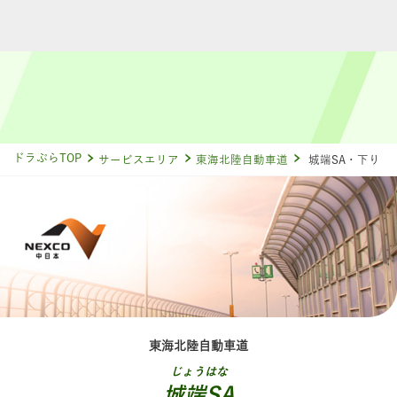
ドラぷらTOP
サービスエリア
東海北陸自動車道
城端SA・下り
東海北陸自動車道
じょうはな
城端SA