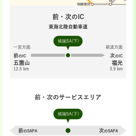
前・次のIC
東海北陸自動車道
城端SA(下)
一宮方面
砺波方面
前
次
のIC
のIC
五箇山
福光
12.5 km
3.9 km
前・次のサービスエリア
城端SA(下)
前
次
のSAPA
のSAPA