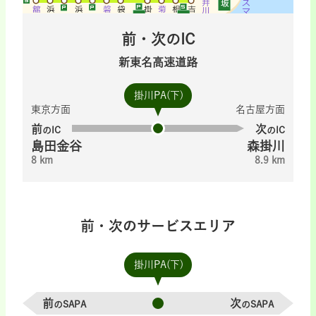
前・次のIC
新東名高速道路
掛川PA(下)
東京方面
名古屋方面
前
次
のIC
のIC
島田金谷
森掛川
8 km
8.9 km
前・次のサービスエリア
掛川PA(下)
前
次
のSAPA
のSAPA