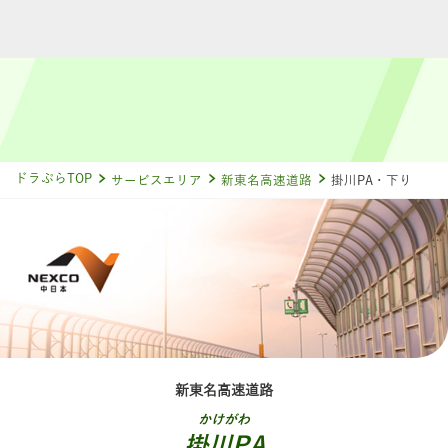
ドラぷらTOP
サービスエリア
新東名高速道路
掛川PA・下り
新東名高速道路
かけがわ
掛川PA