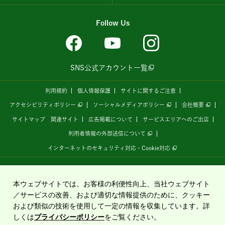
Follow Us
SNS公式アカウント一覧
利用規約
個人情報保護
サイトに関するご注意
アクセシビリティポリシー
ソーシャルメディアポリシー
会社概要
サイトマップ
関連サイト
広告掲載について
サービスエリアへのご出店
利用者情報の外部送信について
インターネットのセキュリティ対応・Cookie対応
全国の高速道路情報サイト
「ドラぷら E-NEXCOドライブプラザ」
は、
NEXCO東日本
が
運営しています。
本ウェブサイトでは、お客様の利便性向上、当社ウェブサイト
／サービスの改善、および適切な情報提供のために、クッキー
および類似の技術を使用して一定の情報を収集しています。詳
Copyright©2020 East Nippon Expressway Company Limited
しくは
プライバシーポリシー
をご覧ください。
All Rights Reserved.