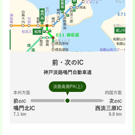
前・次のIC
神戸淡路鳴門自動車道
淡路島南PA(上)
本州方面
四国方面
前
次
のIC
のIC
鳴門北IC
西淡三原IC
7.1 km
8.8 km