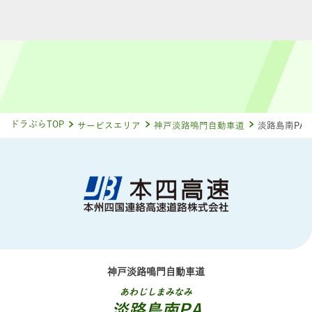
ドラぷらTOP
サービスエリア
神戸淡路鳴門自動車道
淡路島南PA
神戸淡路鳴門自動車道
あわじしまみなみ
淡路島南PA