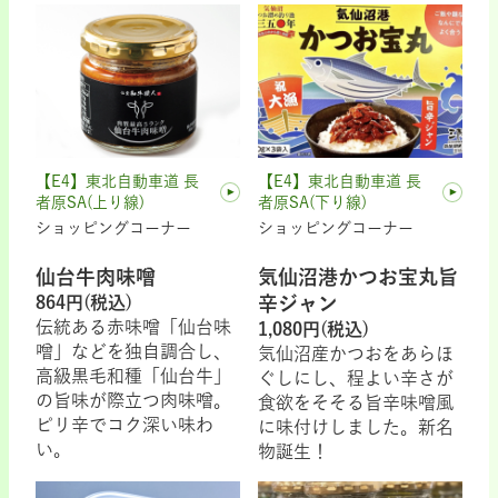
【E4】東北自動車道 長
【E4】東北自動車道 長
者原SA(上り線)
者原SA(下り線)
ショッピングコーナー
ショッピングコーナー
仙台牛肉味噌
気仙沼港かつお宝丸旨
864円(税込)
辛ジャン
伝統ある赤味噌「仙台味
1,080円(税込)
噌」などを独自調合し、
気仙沼産かつおをあらほ
高級黒毛和種「仙台牛」
ぐしにし、程よい辛さが
の旨味が際立つ肉味噌。
食欲をそそる旨辛味噌風
ピリ辛でコク深い味わ
に味付けしました。新名
い。
物誕生！