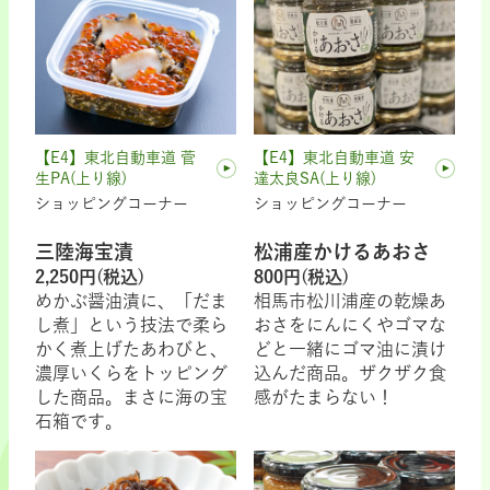
【E4】東北自動車道 菅
【E4】東北自動車道 安
生PA(上り線)
達太良SA(上り線)
ショッピングコーナー
ショッピングコーナー
三陸海宝漬
松浦産かけるあおさ
2,250円(税込)
800円(税込)
めかぶ醤油漬に、「だま
相馬市松川浦産の乾燥あ
し煮」という技法で柔ら
おさをにんにくやゴマな
かく煮上げたあわびと、
どと一緒にゴマ油に漬け
濃厚いくらをトッピング
込んだ商品。ザクザク食
した商品。まさに海の宝
感がたまらない！
石箱です。