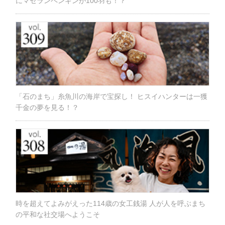
にマゼランペンギンが100羽も！？
「石のまち」糸魚川の海岸で宝探し！ ヒスイハンターは一獲
千金の夢を見る！？
時を超えてよみがえった114歳の女工銭湯 人が人を呼ぶまち
の平和な社交場へようこそ