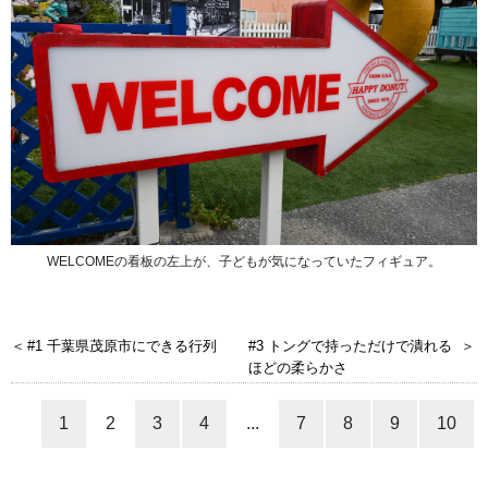
WELCOMEの看板の左上が、子どもが気になっていたフィギュア。
#1 千葉県茂原市にできる行列
#3 トングで持っただけで潰れる
ほどの柔らかさ
1
2
3
4
...
7
8
9
10