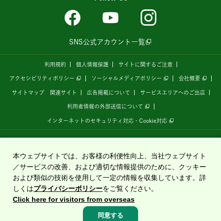
SNS公式アカウント一覧
利用規約
個人情報保護
サイトに関するご注意
アクセシビリティポリシー
ソーシャルメディアポリシー
会社概要
サイトマップ
関連サイト
広告掲載について
サービスエリアへのご出店
利用者情報の外部送信について
インターネットのセキュリティ対応・Cookie対応
全国の高速道路情報サイト
「ドラぷら E-NEXCOドライブプラザ」
は、
NEXCO東日本
が
運営しています。
本ウェブサイトでは、お客様の利便性向上、当社ウェブサイト
／サービスの改善、および適切な情報提供のために、クッキー
および類似の技術を使用して一定の情報を収集しています。詳
Copyright©2020 East Nippon Expressway Company Limited
しくは
プライバシーポリシー
をご覧ください。
All Rights Reserved.
Click here for visitors from overseas
同意する