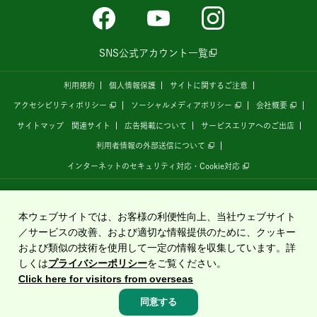
SNS公式アカウント一覧
利用規約
個人情報保護
サイトに関するご注意
アクセシビリティポリシー
ソーシャルメディアポリシー
会社概要
サイトマップ
関連サイト
広告掲載について
サービスエリアへのご出店
利用者情報の外部送信について
インターネットのセキュリティ対応・Cookie対応
全国の高速道路情報サイト
「ドラぷら E-NEXCOドライブプラザ」
は、
NEXCO東日本
が
運営しています。
本ウェブサイトでは、お客様の利便性向上、当社ウェブサイト
／サービスの改善、および適切な情報提供のために、クッキー
および類似の技術を使用して一定の情報を収集しています。詳
Copyright©2020 East Nippon Expressway Company Limited
しくは
プライバシーポリシー
をご覧ください。
All Rights Reserved.
Click here for visitors from overseas
同意する