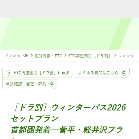
ドラぷらTOP
割引情報・ETC
ETC周遊割引［ドラ割］
ウィンターパ
ETC周遊割引［ドラ割］に戻る
よくある質問はこちら
申込確認・変更・解約
［ドラ割］ウィンターパス2026
セットプラン
首都圏発着―菅平・軽井沢プラ