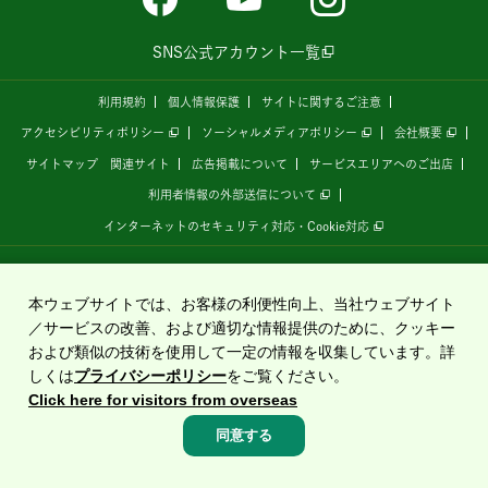
SNS公式アカウント一覧
利用規約
個人情報保護
サイトに関するご注意
アクセシビリティポリシー
ソーシャルメディアポリシー
会社概要
サイトマップ
関連サイト
広告掲載について
サービスエリアへのご出店
利用者情報の外部送信について
インターネットのセキュリティ対応・Cookie対応
全国の高速道路情報サイト
「ドラぷら E-NEXCOドライブプラザ」
は、
NEXCO東日本
が
運営しています。
本ウェブサイトでは、お客様の利便性向上、当社ウェブサイト
／サービスの改善、および適切な情報提供のために、クッキー
および類似の技術を使用して一定の情報を収集しています。詳
Copyright©2020 East Nippon Expressway Company Limited
しくは
プライバシーポリシー
をご覧ください。
All Rights Reserved.
Click here for visitors from overseas
同意する
高速料金・
ルート
渋滞・
規制情報
サービス
エリア