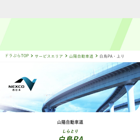
ドラぷらTOP
サービスエリア
山陽自動車道
白鳥PA・上り
山陽自動車道
しらとり
白鳥PA