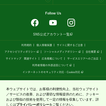
Follow Us
SNS公式アカウント一覧
利用規約
個人情報保護
サイトに関するご注意
アクセシビリティポリシー
ソーシャルメディアポリシー
会社概要
サイトマップ
関連サイト
広告掲載について
サービスエリアへのご出店
利用者情報の外部送信について
インターネットのセキュリティ対応・Cookie対応
全国の高速道路情報サイト
「ドラぷら E-NEXCOドライブプラザ」
は、
NEXCO東日本
が
運営しています。
本ウェブサイトでは、お客様の利便性向上、当社ウェブサイト
／サービスの改善、および適切な情報提供のために、クッキー
および類似の技術を使用して一定の情報を収集しています。詳
Copyright©2020 East Nippon Expressway Company Limited
しくは
プライバシーポリシー
をご覧ください。
All Rights Reserved.