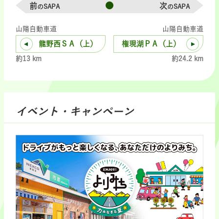
前
次
のSAPA
のSAPA
山陽自動車道
山陽自動車道
龍野西ＳＡ（上）
権現湖ＰＡ（上）
約13 km
約24.2 km
イベント・キャンペーン