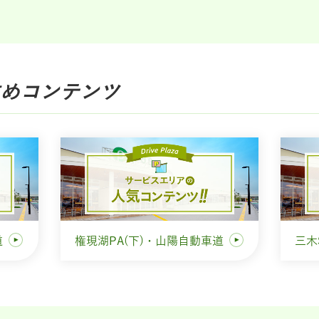
め
コンテンツ
道
権現湖PA(下)・山陽自動車道
三木