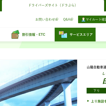
ドライバーズサイト
（ドラぷら）
お問い合わせ
Q&A
マイルート確
割引情報・ETC
サービスエリア
山陽自動車
し
下り
上り施設