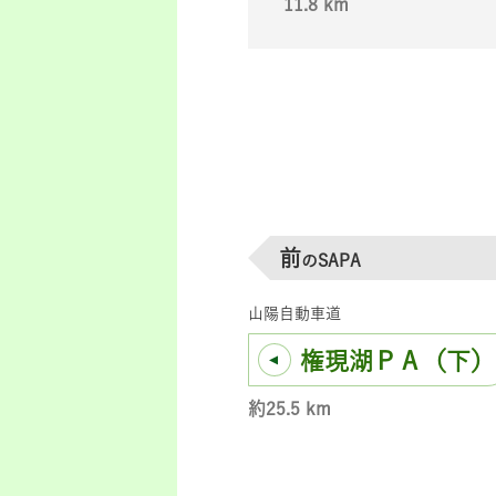
11.8 km
前
のSAPA
山陽自動車道
権現湖ＰＡ（下）
約25.5 km