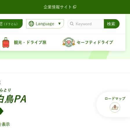
企業情報サイト
Language
認
（ドラとら）
観光・ドライブ旅
セーフティドライブ
道
らとり
白鳥PA
ロード
マップ
を表示