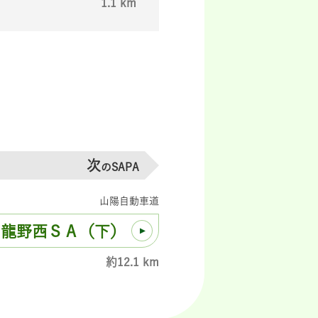
1.1 km
次
のSAPA
山陽自動車道
龍野西ＳＡ（下）
約12.1 km