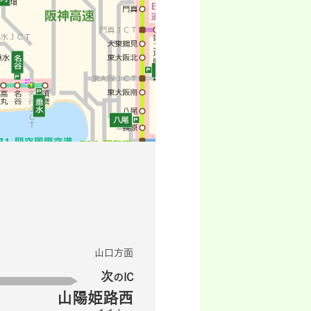
山口方面
次
のIC
山陽姫路西