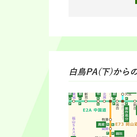
白鳥PA(下)
から