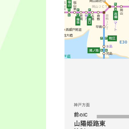
神戸方面
前
のIC
山陽姫路東