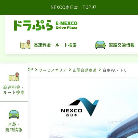
NEXCO東日本
TOP
高速料金・ルート検索
道路交通情報
ドラぷらTOP
サービスエリア
山陽自動車道
白鳥PA・下り
高速料金・
ルート
検索
渋滞・
規制情報