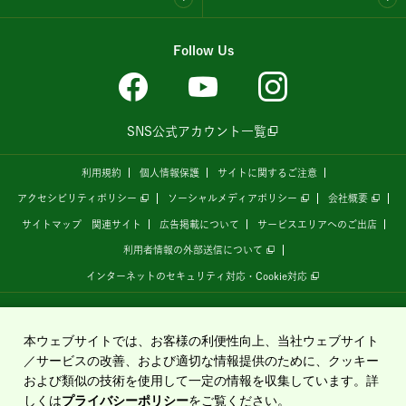
Follow Us
SNS公式アカウント一覧
利用規約
個人情報保護
サイトに関するご注意
アクセシビリティポリシー
ソーシャルメディアポリシー
会社概要
サイトマップ
関連サイト
広告掲載について
サービスエリアへのご出店
利用者情報の外部送信について
インターネットのセキュリティ対応・Cookie対応
全国の高速道路情報サイト
「ドラぷら E-NEXCOドライブプラザ」
は、
NEXCO東日本
が
運営しています。
本ウェブサイトでは、お客様の利便性向上、当社ウェブサイト
／サービスの改善、および適切な情報提供のために、クッキー
および類似の技術を使用して一定の情報を収集しています。詳
Copyright©2020 East Nippon Expressway Company Limited
しくは
プライバシーポリシー
をご覧ください。
All Rights Reserved.