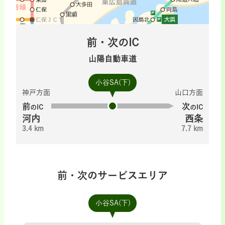
前・次のIC
山陽自動車道
小谷SA(下)
神戸方面
山口方面
前
次
のIC
のIC
河内
西条
3.4 km
7.7 km
前・次のサービスエリア
小谷SA(下)