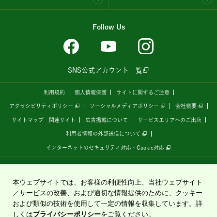
Follow Us
SNS公式アカウント一覧
利用規約
個人情報保護
サイトに関するご注意
アクセシビリティポリシー
ソーシャルメディアポリシー
会社概要
サイトマップ
関連サイト
広告掲載について
サービスエリアへのご出店
利用者情報の外部送信について
インターネットのセキュリティ対応・Cookie対応
全国の高速道路情報サイト
「ドラぷら E-NEXCOドライブプラザ」
は、
NEXCO東日本
が
運営しています。
本ウェブサイトでは、お客様の利便性向上、当社ウェブサイト
／サービスの改善、および適切な情報提供のために、クッキー
および類似の技術を使用して一定の情報を収集しています。詳
Copyright©2020 East Nippon Expressway Company Limited
しくは
プライバシーポリシー
をご覧ください。
All Rights Reserved.