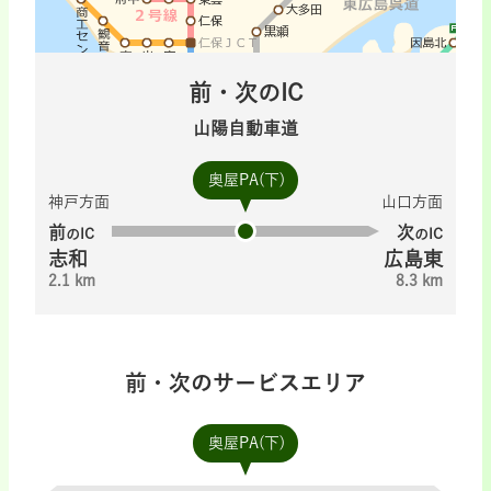
前・次のIC
山陽自動車道
奥屋PA(下)
神戸方面
山口方面
前
次
のIC
のIC
志和
広島東
2.1 km
8.3 km
前・次のサービスエリア
奥屋PA(下)