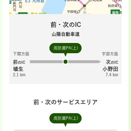
前・次のIC
山陽自動車道
周防灘PA(上)
下関方面
宇部方面
前
次
のIC
のIC
埴生
小野田
2.1 km
7.4 km
前・次のサービスエリア
周防灘PA(上)