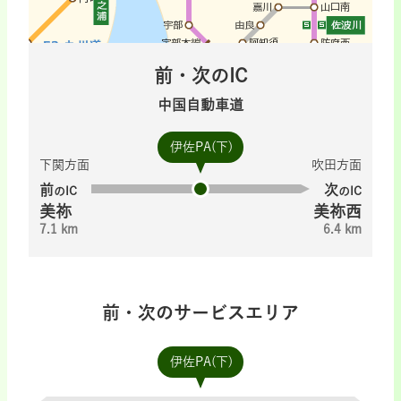
前・次のIC
中国自動車道
伊佐PA(下)
下関方面
吹田方面
前
次
のIC
のIC
美祢
美祢西
7.1 km
6.4 km
前・次のサービスエリア
伊佐PA(下)