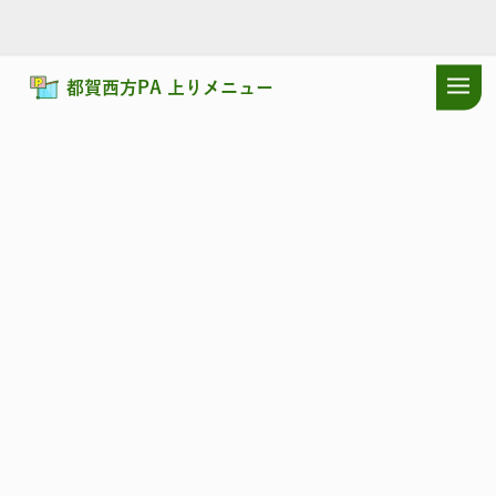
都賀西方PA 上りメニュー
ドラぷらTOP
サービスエリア
東北自動車道
都賀西方PA 上り：
東北自動車道
つがにしかた
都賀西方PA