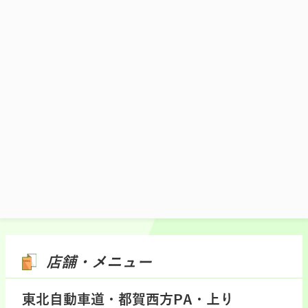
用した「豚ニラ玉丼」と水餃子スープをセ
ットにしました。
1,450円(税込)
施設マップ・サービスメニュー
店舗・メニュー
東北自動車道・都賀西方PA・上り