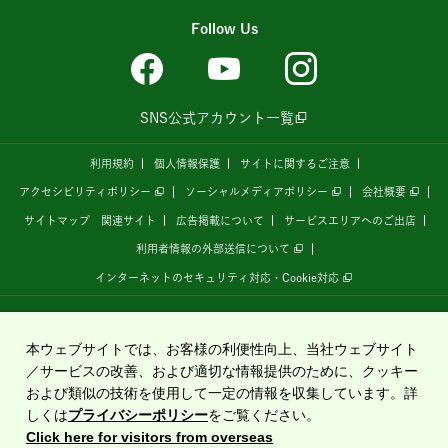
Follow Us
SNS公式アカウント一覧
利用規約
個人情報保護
サイトに関するご注意
アクセシビリティポリシー
ソーシャルメディアポリシー
会社概要
サイトマップ
関連サイト
広告掲載について
サービスエリアへのご出店
利用者情報の外部送信について
インターネットのセキュリティ対応・Cookie対応
全国の高速道路情報サイト
「ドラぷら E-NEXCOドライブプラザ」
は、
NEXCO東日本
が
運営しています。
本ウェブサイトでは、お客様の利便性向上、当社ウェブサイト
／サービスの改善、および適切な情報提供のために、クッキー
および類似の技術を使用して一定の情報を収集しています。詳
Copyright©2020 East Nippon Expressway Company Limited
しくは
プライバシーポリシー
をご覧ください。
All Rights Reserved.
Click here for visitors from overseas