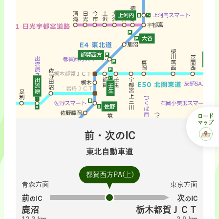
ロード
マップ
前・次のIC
東北自動車道
都賀西方PA(上)
青森方面
東京方面
前
次
のIC
のIC
鹿沼
栃木都賀ＪＣＴ