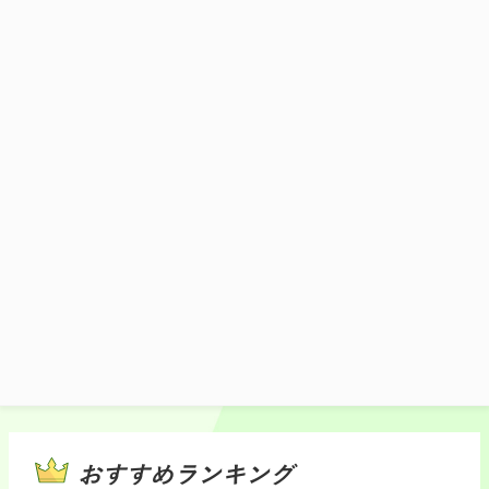
那須塩原産のヤシオポークのもも肉を使
用。4種類の野菜と炒め味の決め手は当店人
気の醤油ラーメンスープで味付けした逸品
です。
1,380円(税込)
施設マップ・サービスメニュー
おすすめランキング