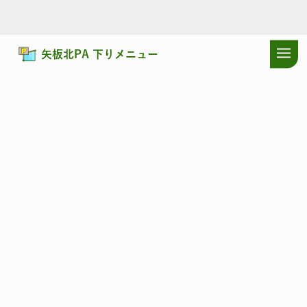
矢板北PA 下りメニュー
ドラぷらTOP
サービスエリア
東北自動車道
矢板北PA 下り：お
東北自動車道
やいたきた
矢板北PA