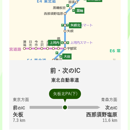
前・次のIC
東北自動車道
矢板北PA(下)
東京方面
青森方面
前
次
のIC
のIC
矢板
西那須野塩原
7.3 km
11.6 km