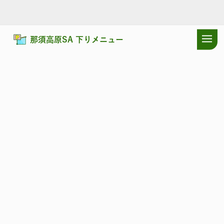
那須高原SA 下りメニュー
ドラぷらTOP
サービスエリア
東北自動車道
那須高原SA 下り：
東北自動車道
なすこうげん
那須高原SA