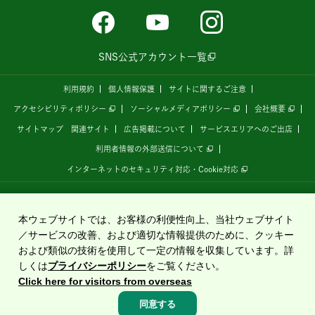
SNS公式アカウント一覧
利用規約
個人情報保護
サイトに関するご注意
アクセシビリティポリシー
ソーシャルメディアポリシー
会社概要
サイトマップ
関連サイト
広告掲載について
サービスエリアへのご出店
利用者情報の外部送信について
インターネットのセキュリティ対応・Cookie対応
全国の高速道路情報サイト
「ドラぷら E-NEXCOドライブプラザ」
は、
NEXCO東日本
が
運営しています。
本ウェブサイトでは、お客様の利便性向上、当社ウェブサイト
／サービスの改善、および適切な情報提供のために、クッキー
および類似の技術を使用して一定の情報を収集しています。詳
Copyright©2020 East Nippon Expressway Company Limited
しくは
プライバシーポリシー
をご覧ください。
All Rights Reserved.
Click here for visitors from overseas
同意する