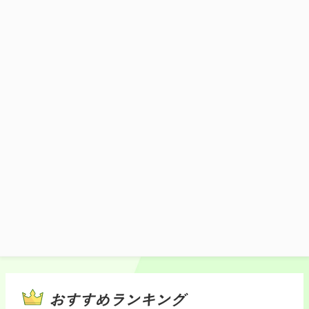
新作バーガーがハイウェイめしで登場！日
光高原牛の旨味が口に入れた瞬間に！！満
足すること間違いなし！
1,500円(税込)
施設マップ・サービスメニュー
おすすめランキング