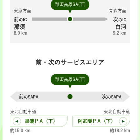
那須高原SA(下)
東京方面
青森方面
前
次
のIC
のIC
那須
白河
8.0 km
9.2 km
前・次のサービスエリア
那須高原SA(下)
前
次
のSAPA
のSAPA
東北自動車道
東北自動車道
黒磯ＰＡ（下）
阿武隈ＰＡ（下）
約15.0 km
約18.2 km