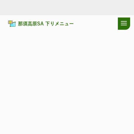
那須高原SA 下りメニュー
ドラぷらTOP
サービスエリア
東北自動車道
那須高原SA 下り：耳
東北自動車道
なすこうげん
那須高原SA