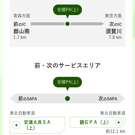
安積PA(上)
青森方面
東京方面
前
次
のIC
のIC
郡山南
須賀川
1.7 km
7.8 km
前・次のサービスエリア
安積PA(上)
前
次
のSAPA
のSAPA
東北自動車道
東北自動車道
安達太良ＳＡ
鏡石ＰＡ（上）
（上）
約12.1 km