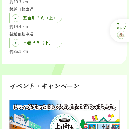
約20.3 km
磐越自動車道
五百川ＰＡ（上）
ロード
約19.4 km
マップ
磐越自動車道
三春ＰＡ（下）
約26.1 km
イベント・キャンペーン