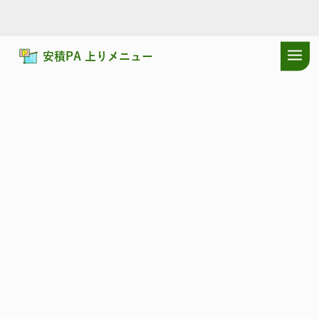
安積PA 上りメニュー
ドラぷらTOP
サービスエリア
東北自動車道
安積PA 上り：ショッ
東北自動車道
あさか
安積PA