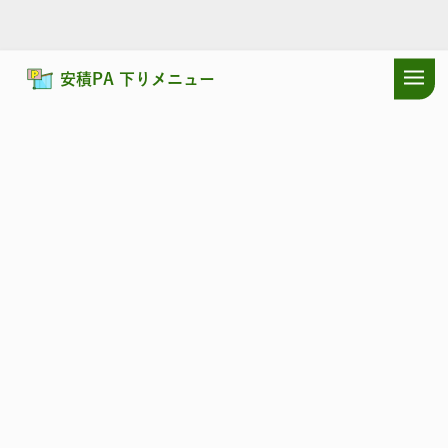
安積PA 下りメニュー
ドラぷらTOP
サービスエリア
東北自動車道
安積PA 下り：おす
東北自動車道
あさか
安積PA