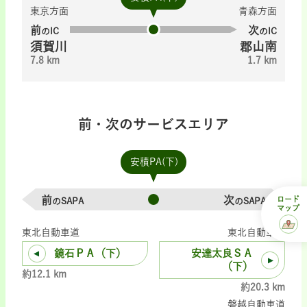
東京方面
青森方面
前
次
のIC
のIC
須賀川
郡山南
7.8 km
1.7 km
前・次のサービスエリア
安積PA(下)
前
次
ロード
のSAPA
のSAPA
マップ
東北自動車道
東北自動車道
鏡石ＰＡ（下）
安達太良ＳＡ
（下）
約12.1 km
約20.3 km
磐越自動車道