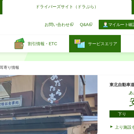
ドライバーズサイト
（ドラぷら）
お問い合わせ
Q&A
マイルート確
割引情報・ETC
サービスエリア
：耳寄り情報
東北自動車
あ
下り
上り施設