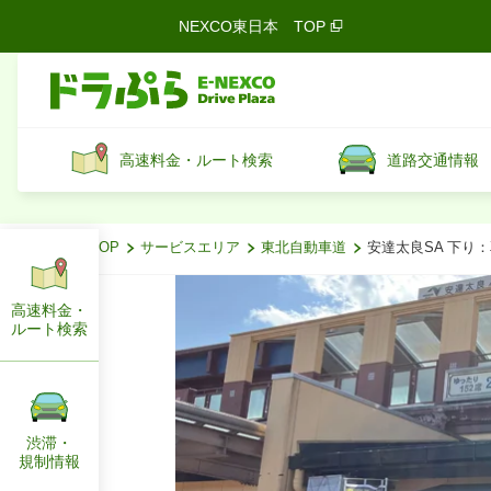
NEXCO東日本
TOP
高速料金・ルート検索
道路交通情報
ドラぷらTOP
サービスエリア
東北自動車道
安達太良SA 下り
高速料金・
ルート
検索
渋滞・
規制情報