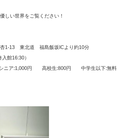
優しい世界をご覧ください！
1-13 東北道 福島飯坂
IC
より約
10
分
終入館
16:30
）
シニア
:1,000
円 高校生
:800
円 中学生以下
:
無料