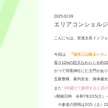
2025.02.09
エリアコンシェルジ
こんにちは。安達太良インフォ
今回は、
『信夫三山暁まいり』
長さ12mの巨大なわらじを約
かつて羽黒神社に仁王門があり
五穀豊穣、家内安全、身体健全
また
"3年続けて参拝すると恋
○開催日時 令和7年2/15(土）～
※参道の照明は2/15（土）21