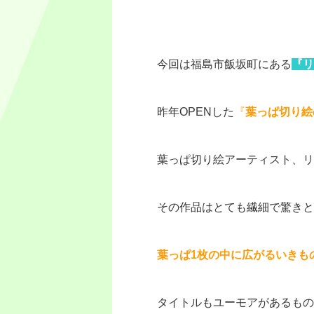
今回は福島市飯坂町にある
『リ
昨年
OPEN
した
『
葉っぱ切り絵
葉っぱ切り絵アーティスト、リ
その作品はとても繊細で驚きと
葉っぱ1枚の中に広がるいきも
タイトルもユーモアがあるもの