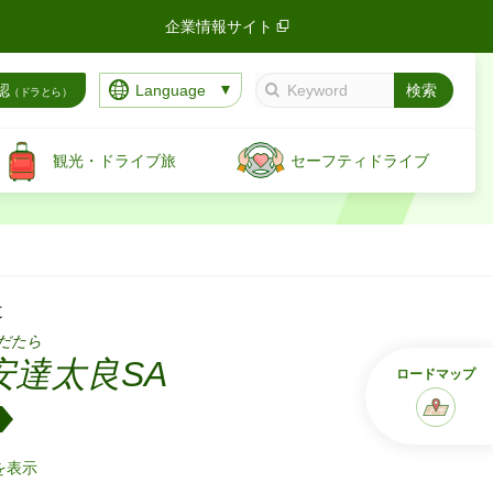
企業情報サイト
Language
認
（ドラとら）
観光・ドライブ旅
セーフティドライブ
道
だたら
安達太良SA
ロード
マップ
を表示