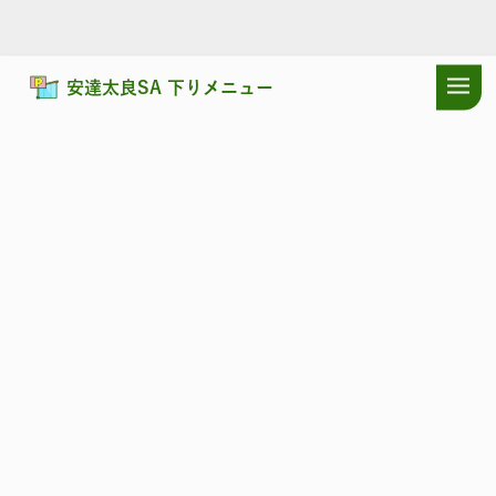
安達太良SA 下りメニュー
ドラぷらTOP
サービスエリア
東北自動車道
安達太良SA 下り：耳
東北自動車道
あだたら
安達太良SA