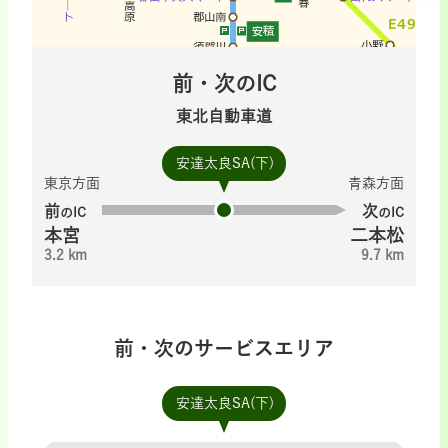
前・次のIC
東北自動車道
安達太良SA(下)
東京方面
青森方面
前
次
のIC
のIC
本宮
二本松
3.2 km
9.7 km
前・次のサービスエリア
安達太良SA(下)