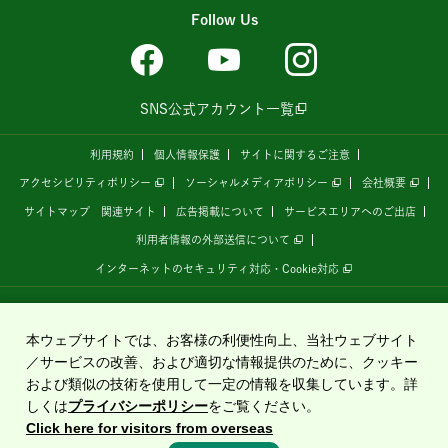
Follow Us
SNS公式アカウント一覧
利用規約
個人情報保護
サイトに関するご注意
アクセシビリティポリシー
ソーシャルメディアポリシー
会社概要
サイトマップ
関連サイト
広告掲載について
サービスエリアへのご出店
利用者情報の外部送信について
インターネットのセキュリティ対応・Cookie対応
全国の高速道路情報サイト
「ドラぷら E-NEXCOドライブプラザ」
は、
NEXCO東日本
が
運営しています。
本ウェブサイトでは、お客様の利便性向上、当社ウェブサイト
／サービスの改善、および適切な情報提供のために、クッキー
および類似の技術を使用して一定の情報を収集しています。詳
Copyright©2020 East Nippon Expressway Company Limited
しくは
プライバシーポリシー
をご覧ください。
All Rights Reserved.
Click here for visitors from overseas