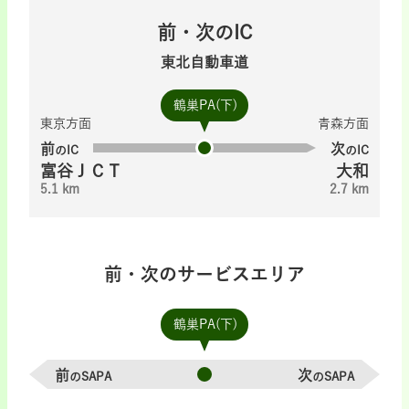
前・次のIC
東北自動車道
鶴巣PA(下)
東京方面
青森方面
前
次
のIC
のIC
富谷ＪＣＴ
大和
5.1 km
2.7 km
前・次のサービスエリア
鶴巣PA(下)
前
次
のSAPA
のSAPA