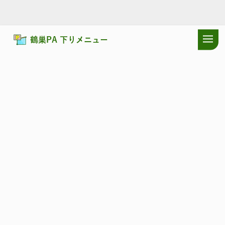
鶴巣PA 下りメニュー
ドラぷらTOP
サービスエリア
東北自動車道
鶴巣PA 下り：施設・
東北自動車道
つるす
鶴巣PA