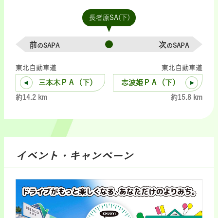
長者原SA(下)
前
次
のSAPA
のSAPA
東北自動車道
東北自動車道
三本木ＰＡ（下）
志波姫ＰＡ（下）
約14.2 km
約15.8 km
イベント・キャンペーン