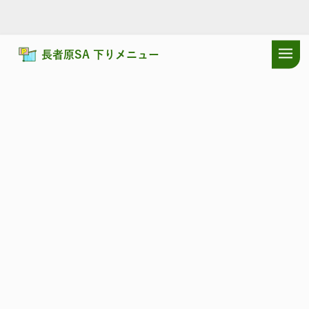
長者原SA 下りメニュー
ドラぷらTOP
サービスエリア
東北自動車道
長者原SA 下り：シ
東北自動車道
ちょうじゃはら
長者原SA