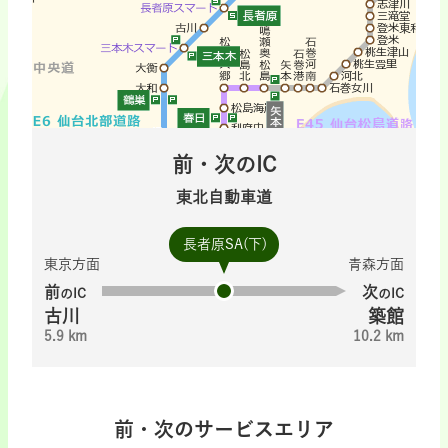
前・次のIC
東北自動車道
長者原SA(下)
東京方面
青森方面
前
次
のIC
のIC
古川
築館
5.9 km
10.2 km
前・次のサービスエリア