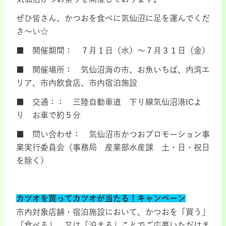
ぜひ皆さん、かつおを食べに気仙沼に足を運んでくだ
さ～い☆
■ 開催期間： ７月１日（水）～７月３１日（金）
■ 開催場所： 気仙沼海の市、お魚いちば、内湾エ
リア、市内飲食店、市内宿泊施設
■ 交通：： 三陸自動車道 下り線気仙沼港ICよ
り お車で約５分
■ 問い合わせ： 気仙沼市かつおプロモーション事
業実行委員会（事務局 産業部水産課 土・日・祝日
を除く）
カツオを買ってカツオが当たる！キャンペーン
市内対象店舗・宿泊施設において、かつおを「買う」
「食べる」、又は「泊まる」ことでご応募いただけま