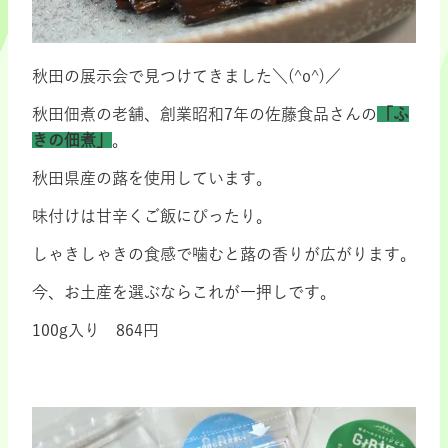
秋田の展示会で見つけてきました＼(^o^)／
秋田佃煮の老舗、創業昭和7年の佐藤食品さんの
「ふ
きの佃煮」
。
秋田県産の蕗を使用しています。
味付けは甘辛くご飯にぴったり。
しゃきしゃきの食感で噛むと蕗の香りが広がります。
今、お土産を選ぶならこれが一押しです。
100g入り 864円