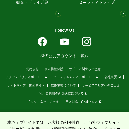
観光・ドライブ旅
セーフティドライブ
Follow Us
SNS公式アカウント一覧
利用規約
個人情報保護
サイトに関するご注意
アクセシビリティポリシー
ソーシャルメディアポリシー
会社概要
サイトマップ
関連サイト
広告掲載について
サービスエリアへのご出店
利用者情報の外部送信について
インターネットのセキュリティ対応・Cookie対応
全国の高速道路情報サイト
「ドラぷら E-NEXCOドライブプラザ」
は、
NEXCO東日本
が
運営しています。
本ウェブサイトでは、お客様の利便性向上、当社ウェブサイト
／サービスの改善、および適切な情報提供のために、クッキー