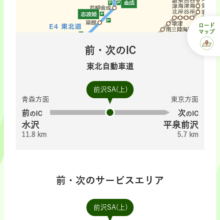
ロード
マップ
前・次のIC
東北自動車道
前沢SA(上)
青森方面
東京方面
前
次
のIC
のIC
水沢
平泉前沢
11.8 km
5.7 km
前・次のサービスエリア
前沢SA(上)