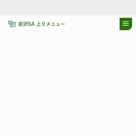
前沢SA 上りメニュー
ドラぷらTOP
サービスエリア
東北自動車道
前沢SA 上り：ショッ
東北自動車道
まえさわ
前沢SA