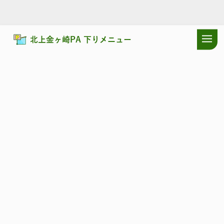
北上金ヶ崎PA 下りメニュー
ドラぷらTOP
サービスエリア
東北自動車道
北上金ヶ崎PA 下り
東北自動車道
きたかみかねがさき
北上金ヶ崎PA