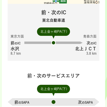
前・次のIC
東北自動車道
北上金ヶ崎PA(下)
東京方面
青森方面
前
次
のIC
のIC
水沢
北上ＪＣＴ
8.7 km
3.8 km
前・次のサービスエリア
北上金ヶ崎PA(下)
前
次
のSAPA
のSAPA