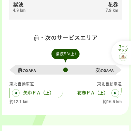
紫波
花巻
4.9 km
7.9 km
前・次のサービスエリア
ロード
マップ
紫波SA(上)
前
次
のSAPA
のSAPA
東北自動車道
東北自動車道
矢巾ＰＡ（上）
花巻ＰＡ（上）
約12.1 km
約16.6 km