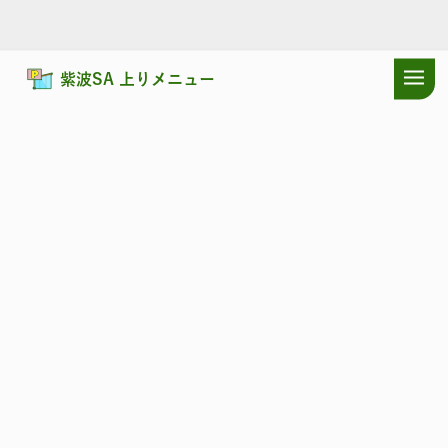
紫波SA 上りメニュー
ドラぷらTOP
サービスエリア
東北自動車道
紫波SA 上り：おす
東北自動車道
しわ
紫波SA