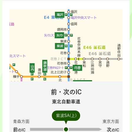
前・次のIC
東北自動車道
紫波SA(上)
青森方面
東京方面
前
次
のIC
のIC