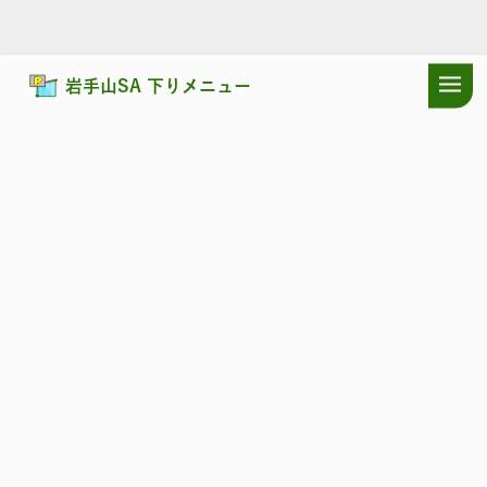
岩手山SA 下りメニュー
ドラぷらTOP
サービスエリア
東北自動車道
岩手山SA 下り：シ
東北自動車道
いわてさん
岩手山SA