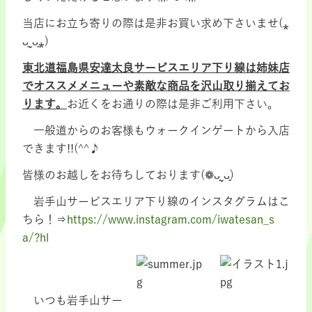
当店にお立ち寄りの際は是非お買い求め下さいませ(⁎
ᴗ͈ˬᴗ͈⁎)
東北道福島県安達太良サービスエリア下り線は姉妹店
でオススメメニューや素敵な商品を沢山取り揃えてお
ります。
お近くをお通りの際は是非ご利用下さい。
一般道からのお客様もウォークインゲートから入店
できます!!(^^♪
皆様のお越しをお待ちしております(❁ᴗ͈ˬᴗ͈)
岩手山サービスエリア下り線のインスタグラムはこ
ちら！⇒
https://www.instagram.com/iwatesan_s
a/?hl
いつも岩手山サー