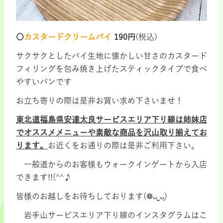
〇
カスタードクリームパイ
190円
(税込)
サクサクとしたパイ生地に懐かしい甘さのカスタード
フィリングを包み焼き上げたスティックタイプで食べ
やすいパンです
お立ち寄りの際は是非お買い求め下さいませ！
東北道福島県安達太良サービスエリア下り線は姉妹店
でオススメメニューや素敵な商品を沢山取り揃えてお
ります。
お近くをお通りの際は是非ご利用下さい。
一般道からのお客様もウォークインゲートから入店
できます!!(^^♪
皆様のお越しをお待ちしております(❁ᴗ͈ˬᴗ͈)
岩手山サービスエリア下り線のインスタグラムはこ