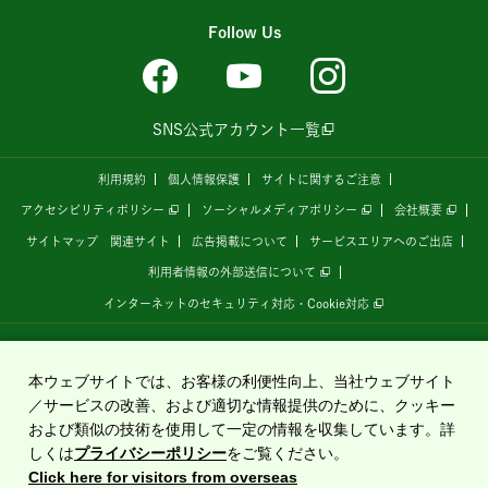
Follow Us
SNS公式アカウント一覧
利用規約
個人情報保護
サイトに関するご注意
アクセシビリティポリシー
ソーシャルメディアポリシー
会社概要
サイトマップ
関連サイト
広告掲載について
サービスエリアへのご出店
利用者情報の外部送信について
インターネットのセキュリティ対応・Cookie対応
全国の高速道路情報サイト
「ドラぷら E-NEXCOドライブプラザ」
は、
NEXCO東日本
が
運営しています。
本ウェブサイトでは、お客様の利便性向上、当社ウェブサイト
／サービスの改善、および適切な情報提供のために、クッキー
および類似の技術を使用して一定の情報を収集しています。詳
Copyright©2020 East Nippon Expressway Company Limited
しくは
プライバシーポリシー
をご覧ください。
All Rights Reserved.
Click here for visitors from overseas