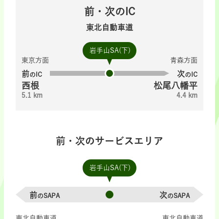
前・次のIC
東北自動車道
岩手山SA(下)
東京方面
青森方面
前
次
のIC
のIC
西根
松尾八幡平
5.1 km
4.4 km
前・次のサービスエリア
岩手山SA(下)
前
次
のSAPA
のSAPA
東北自動車道
東北自動車道