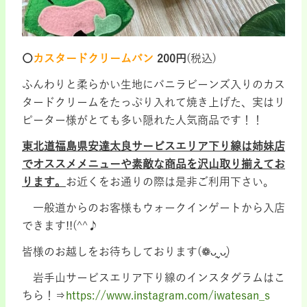
〇
カスタードクリームパン
200円
(税込)
ふんわりと柔らかい生地にバニラビーンズ入りのカス
タードクリームをたっぷり入れて焼き上げた、実はリ
ピーター様がとても多い隠れた人気商品です！！
東北道福島県安達太良サービスエリア下り線は姉妹店
でオススメメニューや素敵な商品を沢山取り揃えてお
ります。
お近くをお通りの際は是非ご利用下さい。
一般道からのお客様もウォークインゲートから入店
できます!!(^^♪
皆様のお越しをお待ちしております(❁ᴗ͈ˬᴗ͈)
岩手山サービスエリア下り線のインスタグラムはこ
ちら！⇒
https://www.instagram.com/iwatesan_s