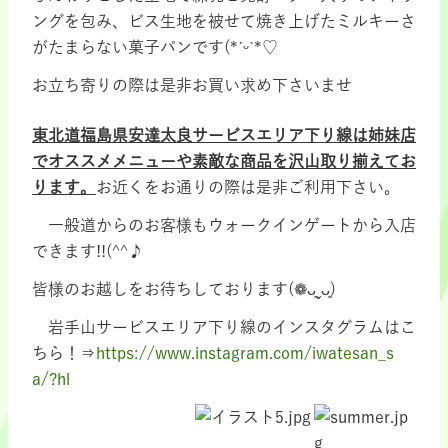
ングを包み、ビス生地を被せて焼き上げたミルキーさ
がたまらない菓子パンです(*ˊᵕˋ*♡
お立ち寄りの際は是非お買い求め下さいませ
東北道福島県安達太良サービスエリア下り線は姉妹店
でオススメメニューや素敵な商品を沢山取り揃えてお
ります。
お近くをお通りの際は是非ご利用下さい。
一般道からのお客様もウォークインゲートから入店
できます!!(^^♪
皆様のお越しをお待ちしております(❁ᴗ͈ˬᴗ͈)
岩手山サービスエリア下り線のインスタグラムはこ
ちら！⇒
https://www.instagram.com/iwatesan_s
a/?hl