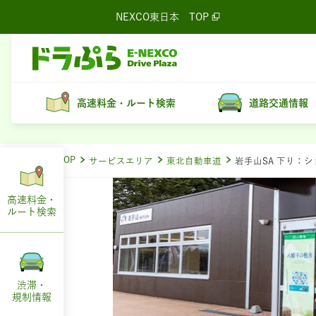
NEXCO東日本
TOP
高速料金・ルート検索
道路交通情報
ドラぷらTOP
サービスエリア
東北自動車道
岩手山SA 下り：
高速料金・
ルート
検索
渋滞・
規制情報