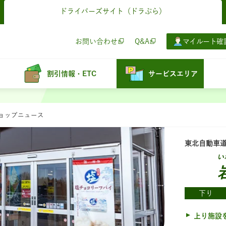
ドライバーズサイト
（ドラぷら）
お問い合わせ
Q&A
マイルート確
割引情報・ETC
サービスエリア
ショップニュース
東北自動車
い
下り
上り施設