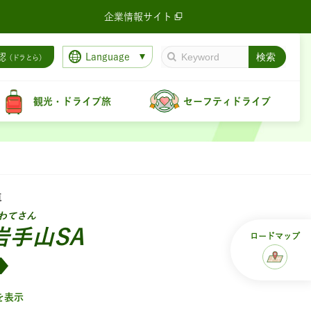
企業情報サイト
Language
認
（ドラとら）
観光・ドライブ旅
セーフティドライブ
道
わてさん
岩手山SA
ロード
マップ
を表示