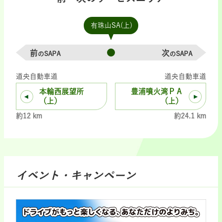
有珠山SA(上)
前
次
のSAPA
のSAPA
道央自動車道
道央自動車道
本輪西展望所
豊浦噴火湾ＰＡ
（上）
（上）
約12 km
約24.1 km
イベント・キャンペーン