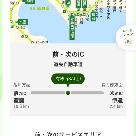
ロード
マップ
前・次のIC
道央自動車道
有珠山SA(上)
旭川方面
長万部方面
前
次
のIC
のIC
室蘭
伊達
10.5 km
2.4 km
前・次のサービスエリア