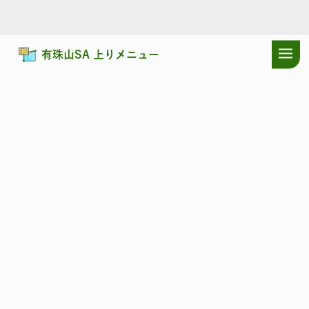
有珠山SA 上りメニュー
ドラぷらTOP
サービスエリア
道央自動車道
有珠山SA 上り：店舗
道央自動車道
うすざん
有珠山SA