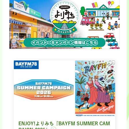
ENJOY!よりみち『BAYFM SUMMER CAM