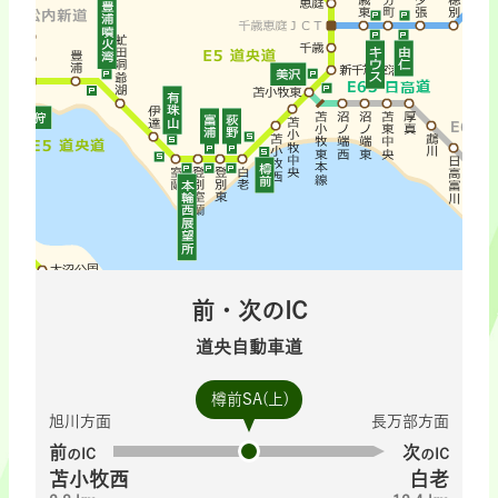
前・次のIC
道央自動車道
樽前SA(上)
旭川方面
長万部方面
前
次
のIC
のIC
苫小牧西
白老