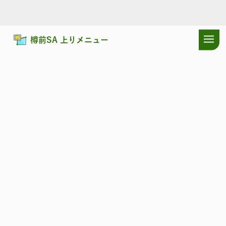
樽前SA 上りメニュー
ドラぷらTOP
サービスエリア
道央自動車道
樽前SA 上り：店舗・
道央自動車道
たるまえ
樽前SA