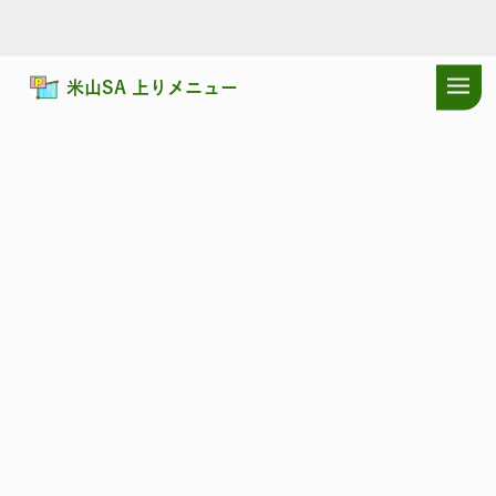
米山SA 上りメニュー
ドラぷらTOP
サービスエリア
北陸自動車道
米山SA 上り：施設・
北陸自動車道
よねやま
米山SA