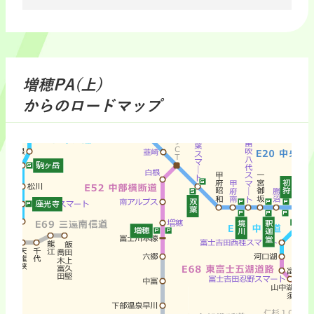
増穂PA(上)
からのロードマップ