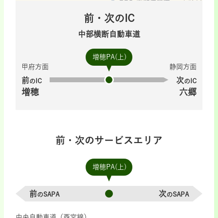
前・次のIC
中部横断自動車道
増穂PA(上)
甲府方面
静岡方面
前
次
のIC
のIC
増穂
六郷
前・次のサービスエリア
増穂PA(上)
前
次
のSAPA
のSAPA
中央自動車道（西宮線）