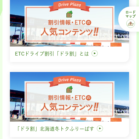
ロード
マップ
ETCドライブ割引「ドラ割」とは
「ドラ割」北海道冬トクふりーぱす