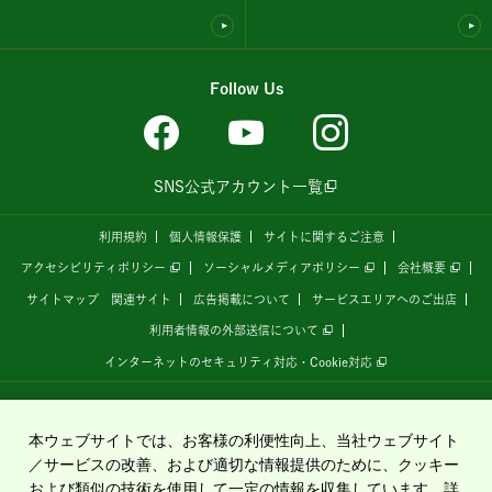
Follow Us
SNS公式アカウント一覧
利用規約
個人情報保護
サイトに関するご注意
アクセシビリティポリシー
ソーシャルメディアポリシー
会社概要
サイトマップ
関連サイト
広告掲載について
サービスエリアへのご出店
利用者情報の外部送信について
インターネットのセキュリティ対応・Cookie対応
全国の高速道路情報サイト
「ドラぷら E-NEXCOドライブプラザ」
は、
NEXCO東日本
が
運営しています。
本ウェブサイトでは、お客様の利便性向上、当社ウェブサイト
／サービスの改善、および適切な情報提供のために、クッキー
および類似の技術を使用して一定の情報を収集しています。詳