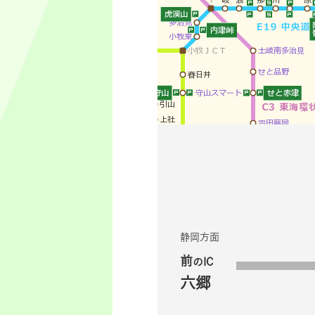
静岡方面
前
のIC
六郷