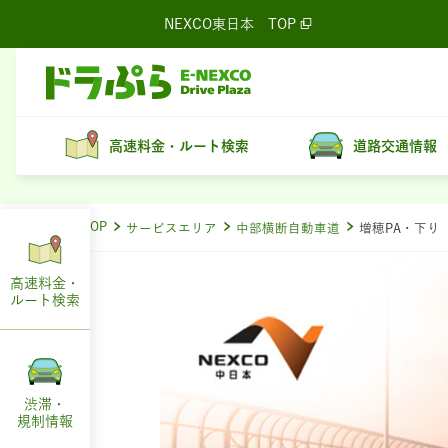
NEXCO東日本
TOP
高速料金・ルート検索
道路交通情報
ドラぷらTOP
サービスエリア
中部横断自動車道
増穂PA・下り
高速料金・
ルート
検索
渋滞・
規制情報