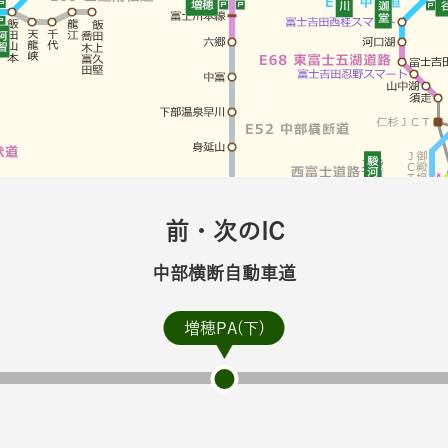
前・次のIC
中部横断自動車道
増穂PA(下)