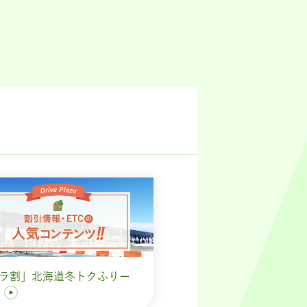
ラ割」北海道冬トクふりー
す