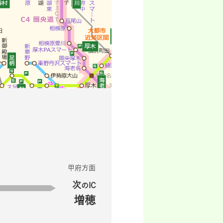
甲府方面
次
のIC
増穂