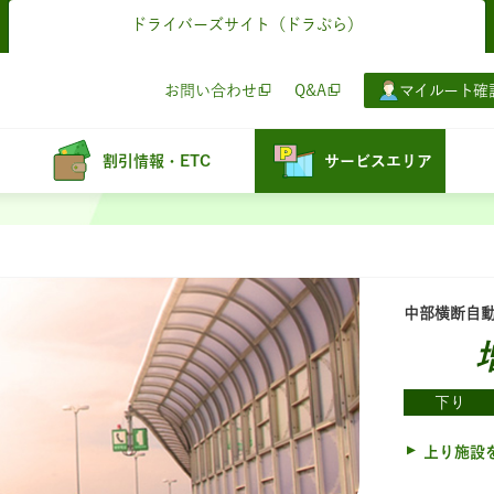
ドライバーズサイト
（ドラぷら）
お問い合わせ
Q&A
マイルート確
割引情報・ETC
サービスエリア
中部横断自
下り
上り施設