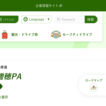
企業情報サイト
Language
認
（ドラとら）
観光・ドライブ旅
セーフティドライブ
動車道
増穂PA
ロード
マップ
を表示