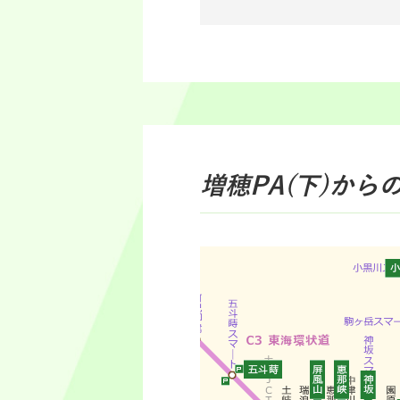
増穂PA(下)
から