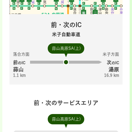
前・次のIC
米子自動車道
蒜山高原SA(上)
落合方面
米子方面
前
次
のIC
のIC
蒜山
湯原
1.1 km
16.9 km
前・次のサービスエリア
蒜山高原SA(上)