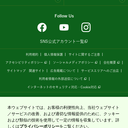
Follow Us
SNS公式アカウント一覧
利用規約
個人情報保護
サイトに関するご注意
アクセシビリティポリシー
ソーシャルメディアポリシー
会社概要
サイトマップ
関連サイト
広告掲載について
サービスエリアへのご出店
利用者情報の外部送信について
インターネットのセキュリティ対応・Cookie対応
全国の高速道路情報サイト
「ドラぷら E-NEXCOドライブプラザ」
は、
NEXCO東日本
が
運営しています。
本ウェブサイトでは、お客様の利便性向上、当社ウェブサイト
／サービスの改善、および適切な情報提供のために、クッキー
および類似の技術を使用して一定の情報を収集しています。詳
Copyright©2020 East Nippon Expressway Company Limited
しくは
プライバシーポリシー
をご覧ください。
All Rights Reserved.