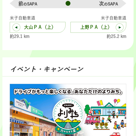
前
次
のSAPA
のSAPA
米子自動車道
米子自動車道
大山ＰＡ（上）
上野ＰＡ（上）
約29.1 km
約25.2 km
イベント・キャンペーン