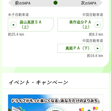
前
次
のSAPA
のSAPA
米子自動車道
中国自動車道
蒜山高原ＳＡ
美作追分ＰＡ
（上）
（上）
約25.4 km
約8.3 km
中国自動車道
真庭ＰＡ（下）
約16.6 km
イベント・キャンペーン