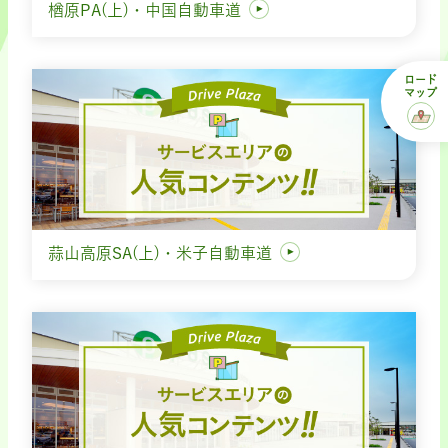
楢原PA(上)・中国自動車道
ロード
マップ
蒜山高原SA(上)・米子自動車道