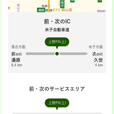
前・次のIC
米子自動車道
上野PA(上)
落合方面
米子方面
前
次
のIC
のIC
湯原
久世
8.4 km
4 km
前・次のサービスエリア
上野PA(上)