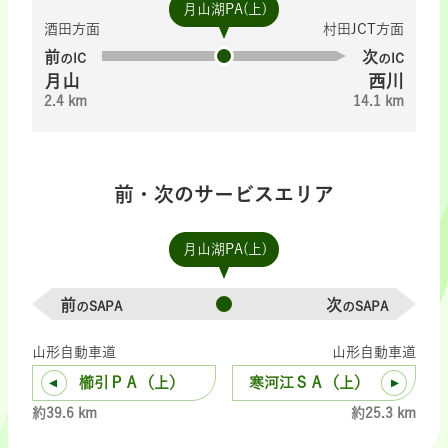
月山湖PA(上)
酒田方面
村田JCT方面
前
次
のIC
のIC
月山
西川
2.4 km
14.1 km
前・次のサービスエリア
月山湖PA(上)
前
次
のSAPA
のSAPA
山形自動車道
山形自動車道
櫛引ＰＡ（上）
寒河江ＳＡ（上）
約39.6 km
約25.3 km