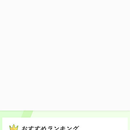
上り
下り施設を表示
山形の食材を活かしたメニューや山形のご当地
土産品を販売する上下集約型のSAです。
施設マップ・サービスメニュー
おすすめランキング