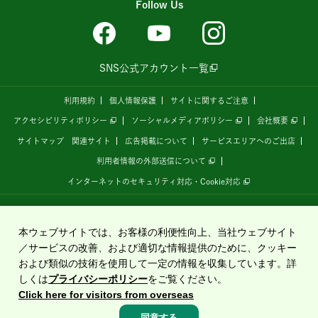
Follow Us
SNS公式アカウント一覧
利用規約
個人情報保護
サイトに関するご注意
アクセシビリティポリシー
ソーシャルメディアポリシー
会社概要
サイトマップ
関連サイト
広告掲載について
サービスエリアへのご出店
利用者情報の外部送信について
インターネットのセキュリティ対応・Cookie対応
全国の高速道路情報サイト
「ドラぷら E-NEXCOドライブプラザ」
は、
NEXCO東日本
が
運営しています。
本ウェブサイトでは、お客様の利便性向上、当社ウェブサイト
／サービスの改善、および適切な情報提供のために、クッキー
および類似の技術を使用して一定の情報を収集しています。詳
Copyright©2020 East Nippon Expressway Company Limited
しくは
プライバシーポリシー
をご覧ください。
All Rights Reserved.
Click here for visitors from overseas
同意する