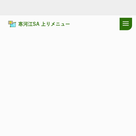
寒河江SA 上りメニュー
ドラぷらTOP
サービスエリア
山形自動車道
寒河江SA 上り：お
山形自動車道
さがえ
寒河江SA