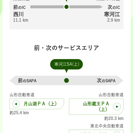
前
次
のIC
のIC
西川
寒河江
11.1 km
2.9 km
前・次のサービスエリア
寒河江SA(上)
前
次
のSAPA
のSAPA
山形自動車道
山形自動車道
月山湖ＰＡ（上）
山形蔵王ＰＡ
（上）
約25.4 km
約20.3 km
東北中央自動車道