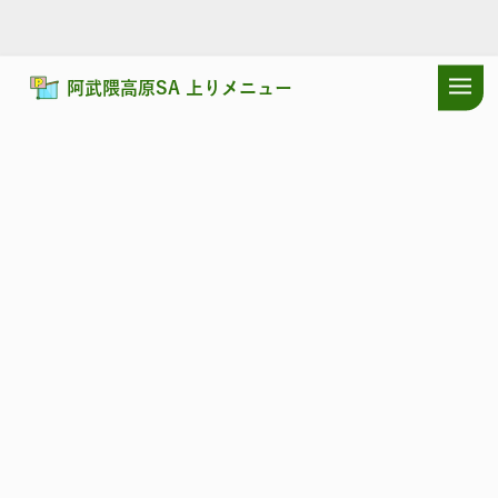
阿武隈高原SA 上りメニュー
ドラぷらTOP
サービスエリア
磐越自動車道
阿武隈高原SA 上り
磐越自動車道
あぶくまこうげん
阿武隈高原SA