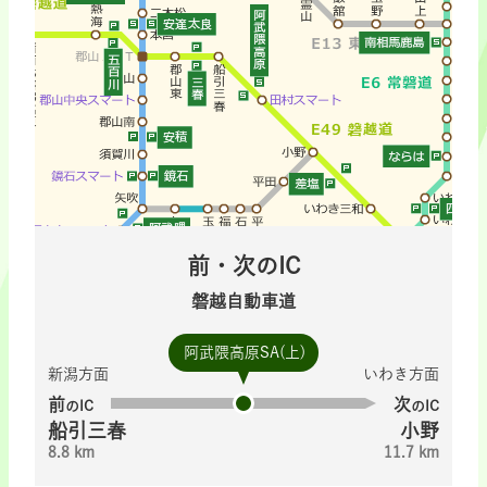
前・次のIC
磐越自動車道
阿武隈高原SA(上)
新潟方面
いわき方面
前
次
のIC
のIC
船引三春
小野
8.8 km
11.7 km