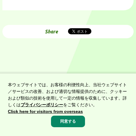
Share
本ウェブサイトでは、お客様の利便性向上、当社ウェブサイト
トップへ戻る
／サービスの改善、および適切な情報提供のために、クッキー
緊急のお知らせ
および類似の技術を使用して一定の情報を収集しています。詳
災害時の事故による緊急時の
しくは
プライバシーポリシー
をご覧ください。
通行止め等のお知らせ
Click here for visitors from overseas
高速料金・ルート検索
道路交通情報
同意する
高速料金・
ルート
渋滞・
規制情報
サービス
エリア