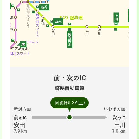
前・次のIC
磐越自動車道
阿賀野川SA(上)
新潟方面
いわき方面
前
次
のIC
のIC
安田
三川
7.9 km
7.0 km