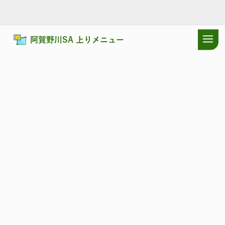
阿賀野川SA 上りメニュー
ドラぷらTOP
サービスエリア
磐越自動車道
阿賀野川SA 上り：
磐越自動車道
あがのがわ
阿賀野川SA