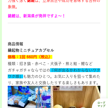
力強く泳ぐ
錦鯉
は、立身出世や成功を意味する吉祥の
象徴。
錦鯉は、新潟県が発祥ですよ～！
商品情報
縁起物ミニチュアカプセル
価格：1回 660円（税込）
種類：招き猫・赤べこ・犬張子・熊と鮭・鯉など
ガチャガチャならではの
「何が出るかわからないワク
ワク感」
も魅力のひとつ。お気に入りを狙って集めた
り、家族や友人と交換したりする楽しさもあります。
ロード
マップ