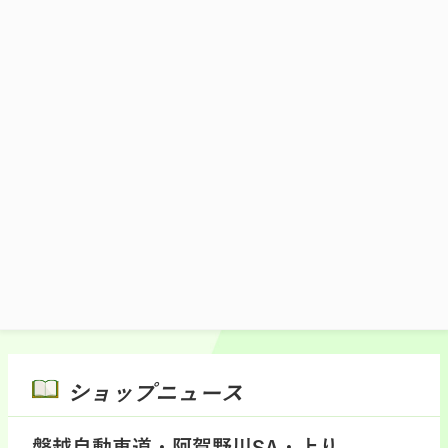
丼と越乃黄金豚を使用した人気の豚汁をセ
ットにしたお得なセットです。
1,300円(税込)
施設マップ・サービスメニュー
ショップニュース
磐越自動車道・阿賀野川SA・上り