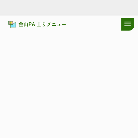
金山PA 上りメニュー
ドラぷらTOP
サービスエリア
札樽自動車道
金山PA 上り：店舗・
札樽自動車道
かなやま
金山PA