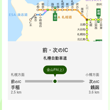
前・次のIC
札樽自動車道
金山PA(上)
札幌方面
小樽方面
前
次
のIC
のIC
手稲
銭函
2.5 km
3.6 km