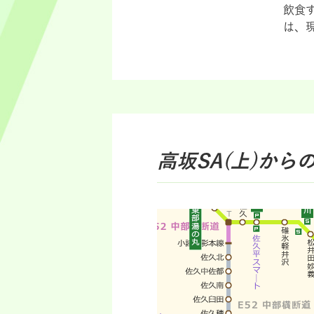
飲食
は、
高坂SA(上)
から