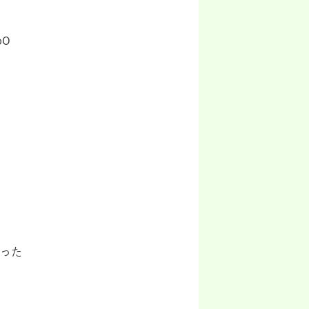
oO
った