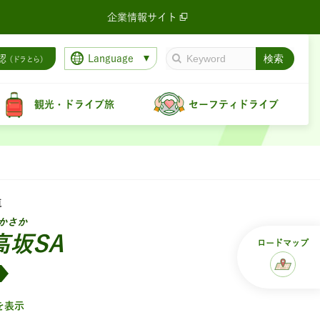
企業情報サイト
Language
認
（ドラとら）
観光・ドライブ旅
セーフティドライブ
道
かさか
高坂SA
ロード
マップ
を表示