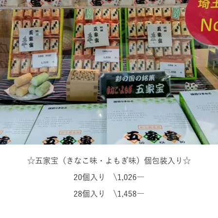
☆五家宝（きなこ味・よもぎ味）個包装入り☆
20
個入り
\1,026
―
28
個入り
\1,458
―