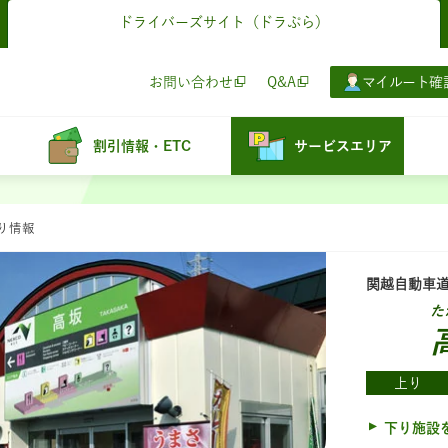
ドライバーズサイト
（ドラぷら）
お問い合わせ
Q&A
マイルート確
割引情報・ETC
サービスエリア
寄り情報
関越自動車
た
上り
下り施設