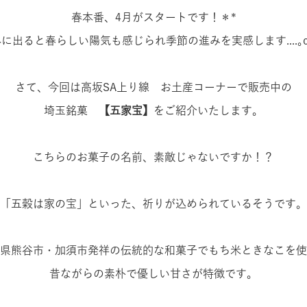
春本番、
4
月がスタートです！＊
*
外に出ると春らしい陽気も感じられ季節の進みを実感します...
.
｡
さて、今回は高坂
SA
上り線 お土産コーナーで販売中の
埼玉銘菓
【五家宝】
をご紹介いたします。
こちらのお菓子の名前、素敵じゃないですか！？
「五穀は家の宝」といった、祈りが込められているそうです。
県熊谷市・加須市発祥の伝統的な和菓子でもち米ときなこを使
昔ながらの素朴で優しい甘さが特徴です。