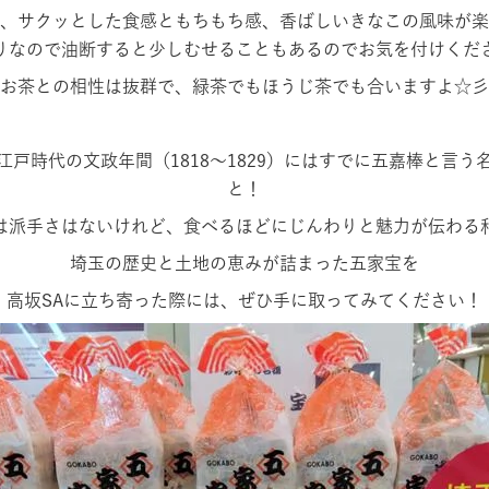
、サクッとした食感ともちもち感、香ばしいきなこの風味が楽
りなので油断すると少しむせることもあるのでお気を付けく
お茶との相性は抜群で、緑茶でもほうじ茶でも合いますよ☆彡
江戸時代の文政年間（
1818
～
1829
）にはすでに五嘉棒と言う
と！
は派手さはないけれど、食べるほどにじんわりと魅力が伝わる
埼玉の歴史と土地の恵みが詰まった五家宝を
高坂
SA
に立ち寄った際には、ぜひ手に取ってみてください！