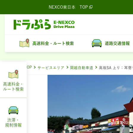
NEXCO東日本
TOP
高速料金・ルート検索
道路交通情報
ドラぷらTOP
サービスエリア
関越自動車道
高坂SA 上り：耳
高速料金・
ルート
検索
渋滞・
規制情報