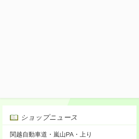
製甘辛たれで味付けした野菜・ニンニクた
っぷりの丼ぶり！
1,200円(税込)
施設マップ・サービスメニュー
ショップニュース
関越自動車道・嵐山PA・上り