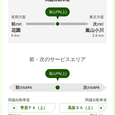
嵐山PA(上)
長岡方面
東京方面
前のIC
次のIC
花園
嵐山小川
6 km
2.6 km
前・次のサービスエリア
嵐山PA(上)
前のSAPA
次のSAPA
関越自動車道
関越自動車道
寄居ＰＡ（上）
高坂ＳＡ（上）