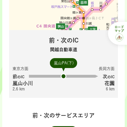
ロード
マップ
前・次のIC
関越自動車道
嵐山PA(下)
東京方面
長岡方面
前
次
のIC
のIC
嵐山小川
花園
2.6 km
6 km
前・次のサービスエリア