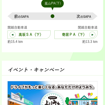
嵐山PA(下)
前
次
のSAPA
のSAPA
関越自動車道
関越自動車道
高坂ＳＡ（下）
寄居ＰＡ（下）
約15.4 km
約13.3 km
イベント・キャンペーン