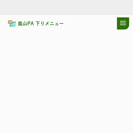
嵐山PA 下りメニュー
ドラぷらTOP
サービスエリア
関越自動車道
嵐山PA 下り：おす
関越自動車道
らんざん
嵐山PA