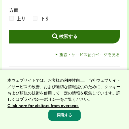
方面
上り
下り
検索する
施設・サービス紹介ページを見る
この道路のサービスエリア一覧
本ウェブサイトでは、お客様の利便性向上、当社ウェブサイト
／サービスの改善、および適切な情報提供のために、クッキー
緊急のお知らせ
および類似の技術を使用して一定の情報を収集しています。詳
災害時の事故による緊急時の
しくは
プライバシーポリシー
をご覧ください。
通行止め等のお知らせ
Click here for visitors from overseas
「サービスエリア」の
同意する
お知らせ
高速料金・
ルート
渋滞・
規制情報
サービス
エリア