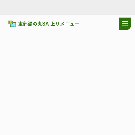
東部湯の丸SA 上りメニュー
ドラぷらTOP
サービスエリア
上信越自動車道
東部湯の丸SA 上
上信越自動車道
とうぶゆのまる
東部湯の丸SA