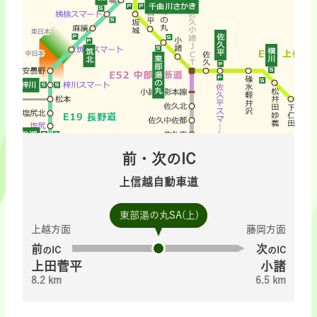
前・次のIC
上信越自動車道
東部湯の丸SA(上)
上越方面
藤岡方面
前
次
のIC
のIC
上田菅平
小諸
8.2 km
6.5 km