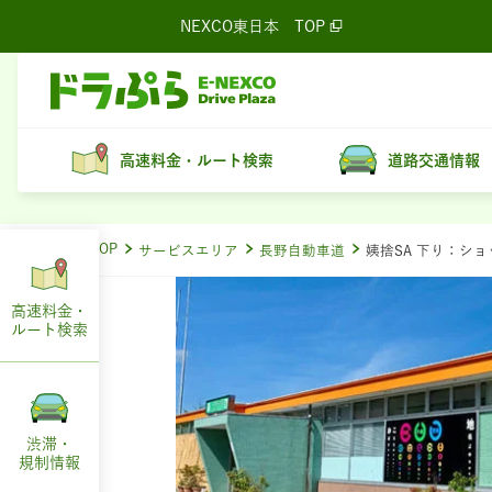
NEXCO東日本
TOP
高速料金・ルート検索
道路交通情報
ドラぷらTOP
サービスエリア
長野自動車道
姨捨SA 下り：シ
高速料金・
ルート
検索
渋滞・
規制情報