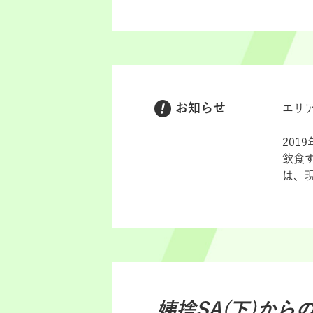
お知らせ
エリ
201
飲食
は、
姨捨SA(下)
から