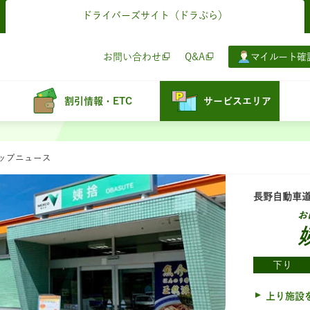
ドライバーズサイト
（ドラぷら）
お問い合わせ
Q&A
マイルート確
割引情報・ETC
サービスエリア
ョップニュース
長野自動車
お
下り
上り施設