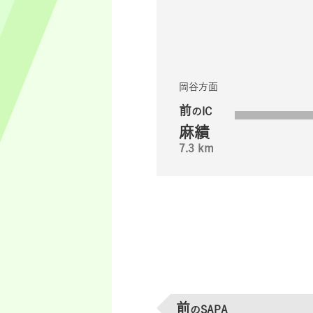
岡谷方面
前
のIC
麻績
7.3 km
前
のSAPA