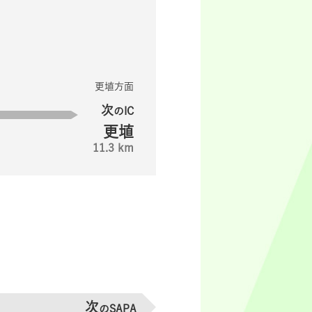
更埴方面
次
のIC
更埴
11.3 km
次
のSAPA