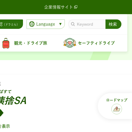
企業情報サイト
Language
認
（ドラとら）
観光・ドライブ旅
セーフティドライブ
道
ばすて
姨捨SA
ロード
マップ
を表示