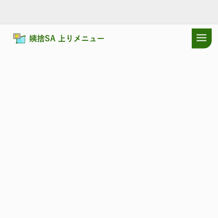
姨捨SA 上りメニュー
ドラぷらTOP
サービスエリア
長野自動車道
姨捨SA 上り：おす
長野自動車道
おばすて
姨捨SA