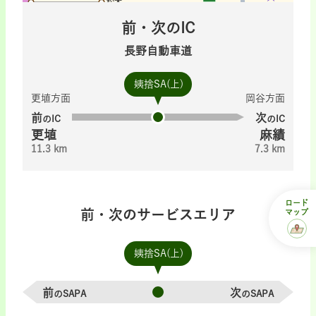
前・次のIC
長野自動車道
姨捨SA(上)
更埴方面
岡谷方面
前
次
のIC
のIC
更埴
麻績
11.3 km
7.3 km
ロード
前・次のサービスエリア
マップ
姨捨SA(上)
前
次
のSAPA
のSAPA