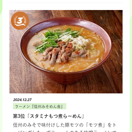
2024.12.27
ラーメン『信州みそめん舎』
第3位「スタミナもつ煮らーめん」
信州のみそで味付けした豚モツの「モツ煮」をト